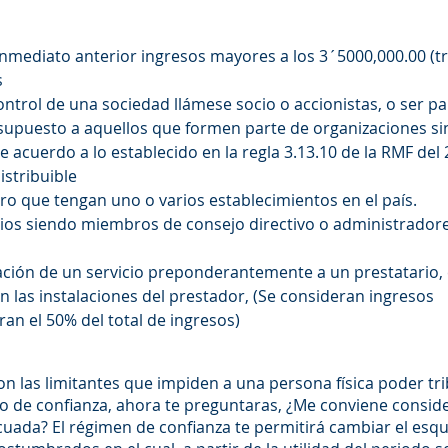
inmediato anterior ingresos mayores a los 3´5000,000.00 (t
s
ntrol de una sociedad llámese socio o accionistas, o ser pa
upuesto a aquellos que formen parte de organizaciones sin
 acuerdo a lo establecido en la regla 3.13.10 de la RMF del
stribuible
ero que tengan uno o varios establecimientos en el país.
ios siendo miembros de consejo directivo o administrador
tación de un servicio preponderantemente a un prestatario
en las instalaciones del prestador, (Se consideran ingresos
n el 50% del total de ingresos)
on las limitantes que impiden a una persona física poder tri
do de confianza, ahora te preguntaras, ¿Me conviene conside
ada? El régimen de confianza te permitirá cambiar el es