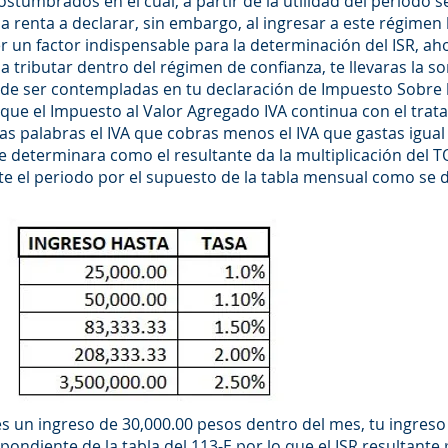
stumbrados en el cual, a partir de la utilidad del periodo s
 renta a declarar, sin embargo, al ingresar a este régimen 
er un factor indispensable para la determinación del ISR, ah
 tributar dentro del régimen de confianza, te llevaras la s
 de ser contempladas en tu declaración de Impuesto Sobre 
que el Impuesto al Valor Agregado IVA continua con el trat
as palabras el IVA que cobras menos el IVA que gastas igual 
se determinara como el resultante da la multiplicación del 
te el periodo por el supuesto de la tabla mensual como se d
nes un ingreso de 30,000.00 pesos dentro del mes, tu ingreso
spondiente de la tabla del 113-E por lo que el ISR resultante