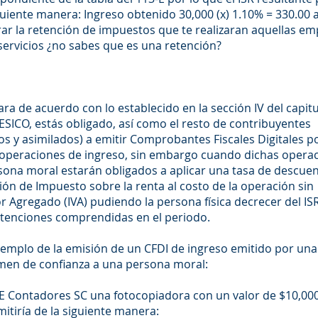
iguiente manera: Ingreso obtenido 30,000 (x) 1.10% = 330.00
rar la retención de impuestos que te realizaran aquellas e
 servicios ¿no sabes que es una retención?
 de acuerdo con lo establecido en la sección IV del capitul
s RESICO, estás obligado, así como el resto de contribuyentes
os y asimilados) a emitir Comprobantes Fiscales Digitales p
operaciones de ingreso, sin embargo cuando dichas opera
sona moral estarán obligados a aplicar una tasa de descuen
ón de Impuesto sobre la renta al costo de la operación sin
r Agregado (IVA) pudiendo la persona física decrecer del IS
etenciones comprendidas en el periodo.
jemplo de la emisión de un CFDI de ingreso emitido por una
imen de confianza a una persona moral:
E Contadores SC una fotocopiadora con un valor de $10,00
mitiría de la siguiente manera: