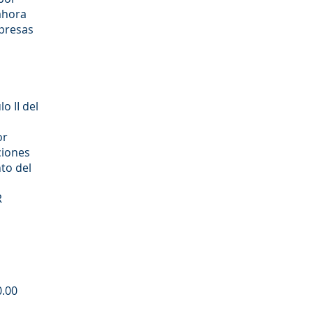
 ahora
mpresas
o II del
or
ciones
to del
R
0.00