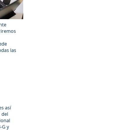
nte
eriremos
uede
odas las
es así
 del
ional
3-G y