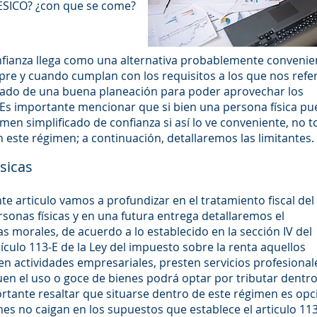
RESICO? ¿con que se come?
onfianza llega como una alternativa probablemente convenie
mpre y cuando cumplan con los requisitos a los que nos ref
tado de una buena planeación para poder aprovechar los
 Es importante mencionar que si bien una persona física p
men simplificado de confianza si así lo ve conveniente, no t
este régimen; a continuación, detallaremos las limitantes.
sicas
te articulo vamos a profundizar en el tratamiento fiscal del
sonas físicas y en una futura entrega detallaremos el
s morales, de acuerdo a lo establecido en la sección IV del
artículo 113-E de la Ley del impuesto sobre la renta aquellos
en actividades empresariales, presten servicios profesional
n el uso o goce de bienes podrá optar por tributar dentro
rtante resaltar que situarse dentro de este régimen es opc
nes no caigan en los supuestos que establece el articulo 11