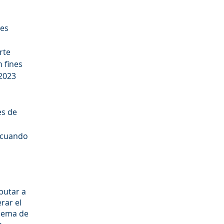
res
rte
 fines
 2023
es de
, cuando
butar a
rar el
quema de