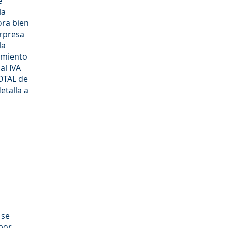
e
la
ora bien
orpresa
la
amiento
al IVA
TOTAL de
etalla a
 se
 por