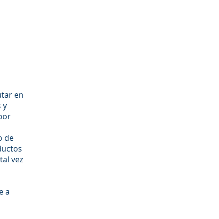
utar en
 y
por
o de
ductos
tal vez
e a