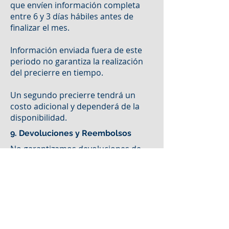
que envíen información completa
entre 6 y 3 días hábiles antes de
finalizar el mes.
Información enviada fuera de este
periodo no garantiza la realización
del precierre en tiempo.
Un segundo precierre tendrá un
costo adicional y dependerá de la
disponibilidad.
9. Devoluciones y Reembolsos
No garantizamos devoluciones de
impuestos, ya que esto depende de
la revisión de la autoridad fiscal. La
no devolución no implica el
reembolso de los honorarios
pagados, el proceso de solicitud de
devolución podria tener un costo
adicional.